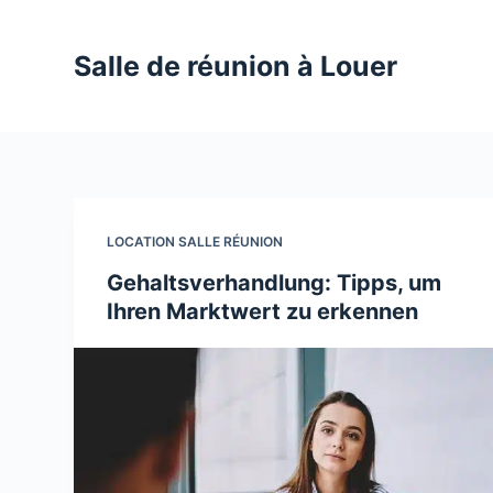
P
a
Salle de réunion à Louer
s
s
e
r
a
u
LOCATION SALLE RÉUNION
c
Gehaltsverhandlung: Tipps, um
o
Ihren Marktwert zu erkennen
n
t
e
n
u