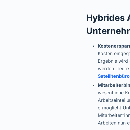
Hybrides A
Unterneh
Kostenerspar
Kosten eingesp
Ergebnis wird
werden. Teure
Satellitenbür
Mitarbeiterbi
wesentliche Kr
Arbeitseinteil
ermöglicht Unt
Mitarbeiter*in
Arbeiten nun e