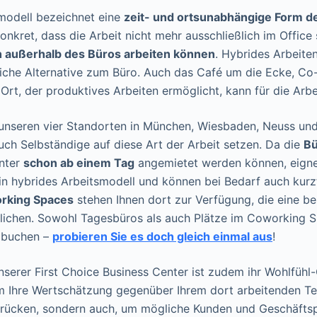
modell bezeichnet eine
zeit- und ortsunabhängige Form de
nkret, dass die Arbeit nicht mehr ausschließlich im Office 
 außerhalb des Büros arbeiten können
. Hybrides Arbeite
liche Alternative zum Büro. Auch das Café um die Ecke, C
 Ort, der produktives Arbeiten ermöglicht, kann für die Arb
unseren vier Standorten in München, Wiesbaden, Neuss und 
h Selbständige auf diese Art der Arbeit setzen. Da die
Bü
nter
schon ab einem Tag
angemietet werden können, eigne
in hybrides Arbeitsmodell und können bei Bedarf auch kurzf
rking Spaces
stehen Ihnen dort zur Verfügung, die eine be
lichen. Sowohl Tagesbüros als auch Plätze im Coworking 
e buchen –
probieren Sie es doch gleich einmal aus
!
nserer First Choice Business Center ist zudem ihr Wohlfühl-
 um Ihre Wertschätzung gegenüber Ihrem dort arbeitenden T
drücken, sondern auch, um mögliche Kunden und Geschäftsp