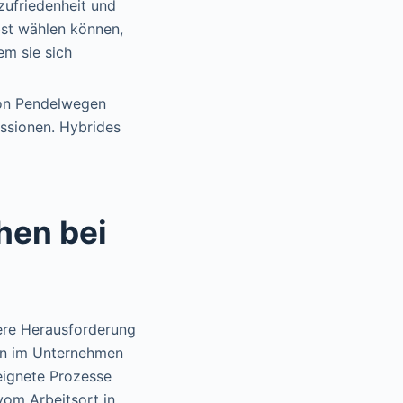
rzufriedenheit und
bst wählen können,
em sie sich
von Pendelwegen
issionen. Hybrides
hen bei
dere Herausforderung
ion im Unternehmen
eeignete Prozesse
vom Arbeitsort in