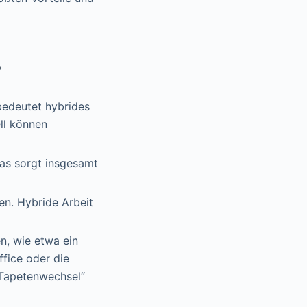
r
 bedeutet hybrides
ll können
das sorgt insgesamt
len. Hybride Arbeit
n, wie etwa ein
ffice oder die
„Tapetenwechsel“