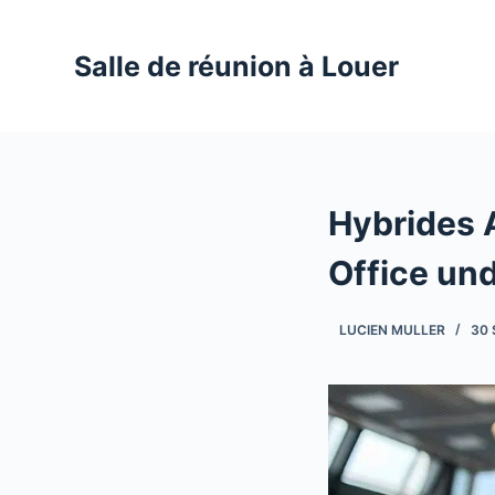
P
a
Salle de réunion à Louer
s
s
e
r
a
Hybrides 
u
c
Office un
o
n
LUCIEN MULLER
30 
t
e
n
u