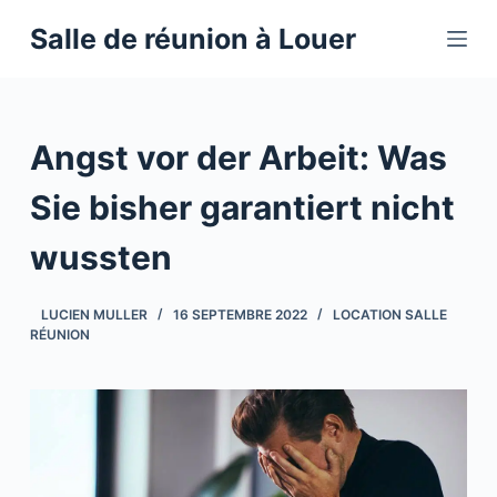
P
Salle de réunion à Louer
a
s
s
e
Angst vor der Arbeit: Was
r
a
Sie bisher garantiert nicht
u
wussten
c
o
n
LUCIEN MULLER
16 SEPTEMBRE 2022
LOCATION SALLE
RÉUNION
t
e
n
u