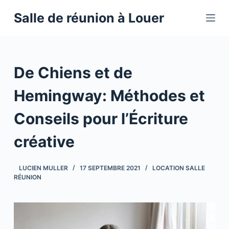
P
Salle de réunion à Louer
a
s
s
e
De Chiens et de
r
a
Hemingway: Méthodes et
u
Conseils pour l’Écriture
c
o
créative
n
t
LUCIEN MULLER
17 SEPTEMBRE 2021
LOCATION SALLE
e
RÉUNION
n
u